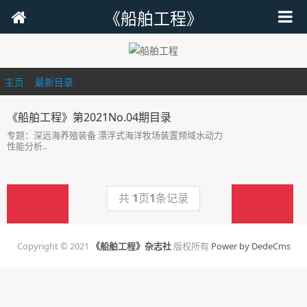
《船舶工程》
主页
>
最新目录
>
《船舶工程》第2021No.04期目录
专题：深远海养殖装备 漂浮式海洋牧场装置频域水动力
性能分析..
共
1
页
1
条记录
在线投稿
在线投稿
Copyright © 2021
《船舶工程》杂志社
版权所有
Power by DedeCms