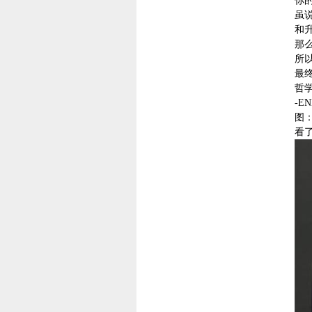
你
虽
和
那
所
最
哲
-EN
图
看