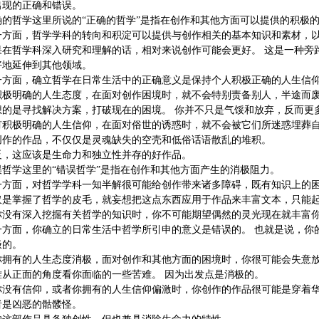
出现的正确和错误。
确的哲学这里所说的“正确的哲学”是指在创作和其他方面可以提供的积极
一方面，哲学学科的转向和积淀可以提供与创作相关的基本知识和素材，
果在哲学科深入研究和理解的话，相对来说创作可能会更好。 这是一种旁
好地延伸到其他领域。
一方面，确立哲学在日常生活中的正确意义是保持个人积极正确的人生信
积极明确的人生态度，在面对创作困境时，就不会特别责备别人，半途而
想的是寻找解决方案，打破现在的困境。 你并不只是气馁和放弃，反而更
有积极明确的人生信仰，在面对俗世的诱惑时，就不会被它们所迷惑埋葬
创作的作品，不仅仅是灵魂缺失的空壳和低俗话语散乱的堆积。
反，这应该是生命力和独立性并存的好作品。
误哲学这里的“错误哲学”是指在创作和其他方面产生的消极阻力。
一方面，对哲学学科一知半解很可能给创作带来诸多障碍，既有知识上的
仅是掌握了哲学的皮毛，就妄想把这点东西应用于作品来丰富文本，只能
你没有深入挖掘有关哲学的知识时，你不可能期望偶然的灵光现在就丰富
一方面，你确立的日常生活中哲学所引申的意义是错误的。 也就是说，你
极的。
你拥有的人生态度消极，面对创作和其他方面的困境时，你很可能会失意
难从正面的角度看你面临的一些苦难。 因为出发点是消极的。
你没有信仰，或者你拥有的人生信仰偏激时，你创作的作品很可能是穿着
者是凶恶的骷髅怪。