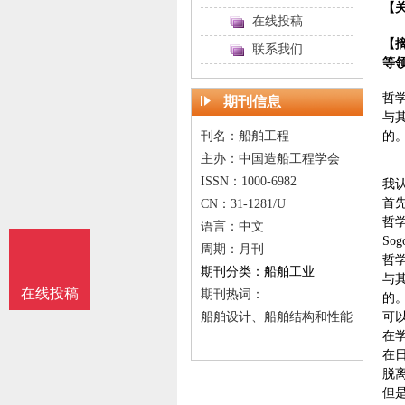
【
在线投稿
【摘
联系我们
等
哲学
期刊信息
与
刊名：船舶工程
的
主办：中国造船工程学会
ISSN：1000-6982
我
首
CN：31-1281/U
哲
语言：中文
So
周期：月刊
哲学
期刊分类：船舶工业
与
在线投稿
期刊热词：
的
船舶设计、船舶结构和性能
可
在
在
脱
但