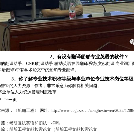
2、
有没有翻译船舶专业英语的软件？
网的翻译助手、CNKI翻译助手-辅助英语在线翻译系统(文献翻译|专业词汇
|术语翻译)中有学术论文中的船舶专业翻译。
3、
你了解专业技术职称等级与事业单位专业技术岗位等级
为曾经的人力资源工作者，非常乐意为你解答相关问题。
.事业单位人力资源管理制度改革
2
下一页
章来源：
《船舶工程》
网址:
http://www.cbgczzs.cn/zonghexinwen/2022/1208
一篇：
考研复试英语和初试一样吗
一篇：
船舶工程文献检索论文（船舶工程文献检索论文