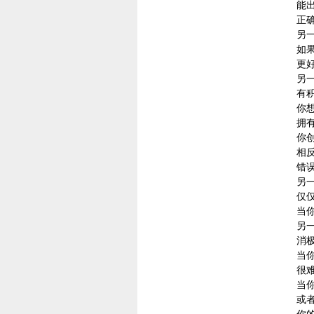
能
正
另
如
更
另
有
你
拥
你
相
错
另
仅
当
另
消
当
很
当
或