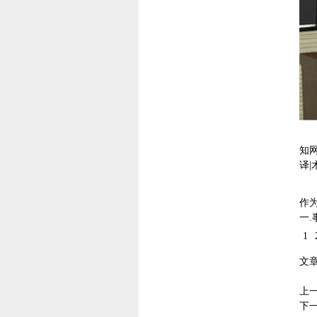
知
译
作
一
1
文
上
下